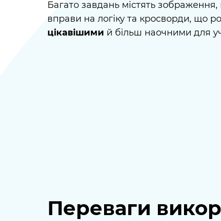
Багато завдань містять зображення, г
вправи на логіку та кросворди, що р
цікавішими
й більш наочними для уч
Переваги вико