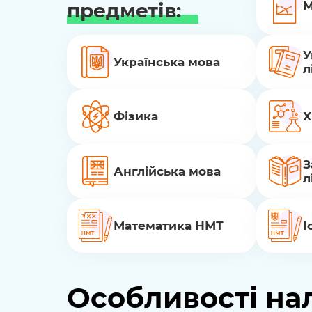
предметів:
М
У
Українська мова
л
Фізика
Х
З
Англійська мова
л
Математика НМТ
І
Особливості на