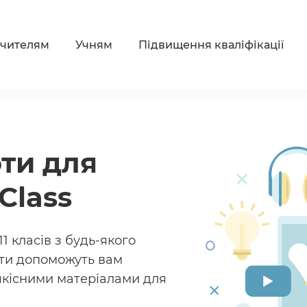
чителям
Учням
Підвищення кваліфікації
оти для
Class
11 класів з будь-якого
нти допоможуть вам
 якісними матеріалами для