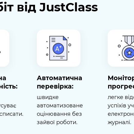
т від JustClass
на
Автоматична
Моніто
ість:
перевірка:
прогре
швидке
легке ві
усуває
автоматизоване
успіхів у
списати.
оцінювання без
електро
зайвої роботи.
журналі.