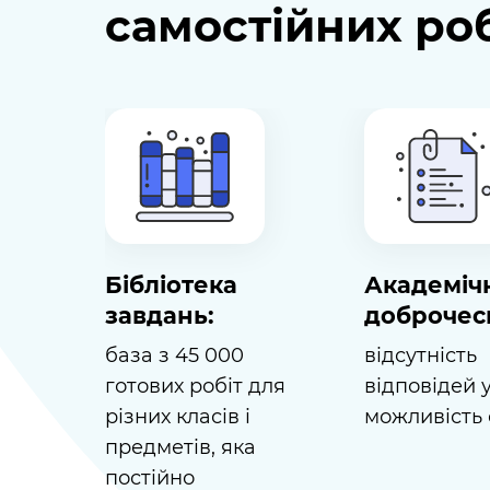
самостійних робі
Бібліотека
Академіч
завдань:
доброчесн
база з 45 000
відсутність
готових робіт для
відповідей 
різних класів і
можливість 
предметів, яка
постійно