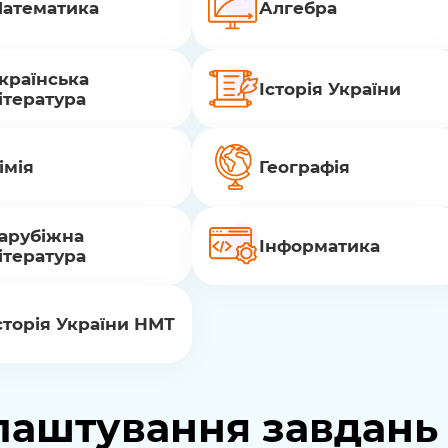
атематика
Алгебра
країнська
Історія України
ітература
імія
Географія
арубіжна
Інформатика
ітература
сторія України НМТ
лаштування завдань