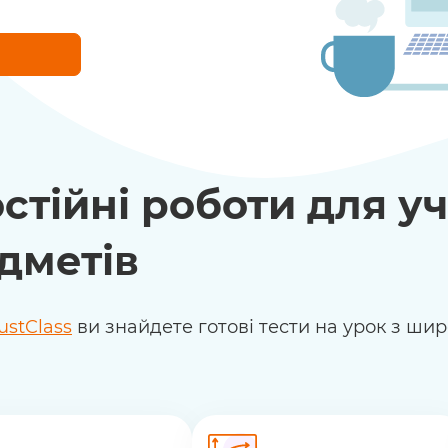
тійні роботи для уч
едметів
ustClass
ви знайдете готові тести на урок з ши