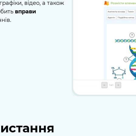
рафіки, відео, а також
обить
вправи
нів.
ристання