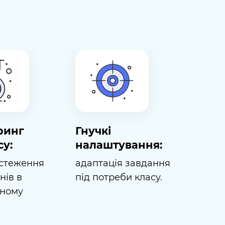
ринг
Гнучкі
су:
налаштування:
дстеження
адаптація завдання
чнів в
під потреби класу.
нному