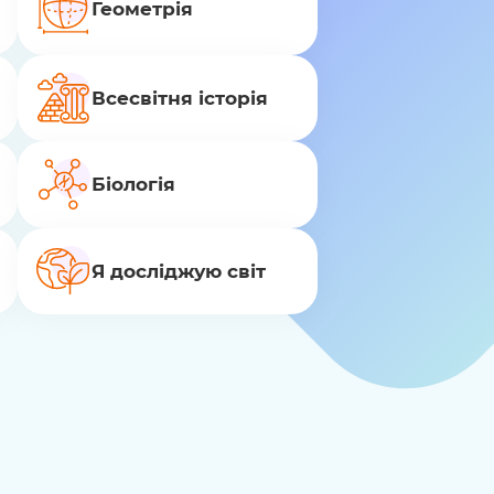
Геометрія
Всесвітня історія
Біологія
Я досліджую світ