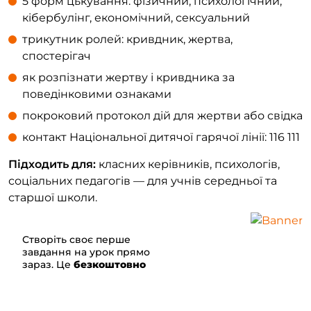
5 форм цькування: фізичний, психологічний,
кібербулінг, економічний, сексуальний
трикутник ролей: кривдник, жертва,
спостерігач
як розпізнати жертву і кривдника за
поведінковими ознаками
покроковий протокол дій для жертви або свідка
контакт Національної дитячої гарячої лінії: 116 111
Підходить для:
класних керівників, психологів,
соціальних педагогів — для учнів середньої та
старшої школи.
Створіть своє перше
завдання на урок прямо
зараз.
Це
безкоштовно