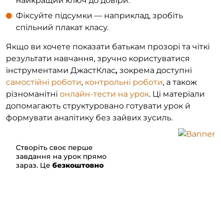
найкращий ключ до довіри.
Фіксуйте підсумки — наприклад, зробіть
спільний плакат класу.
Якщо ви хочете показати батькам прозорі та чіткі
результати навчання, зручно користуватися
інструментами ДжастКлас
,
зокрема доступні
самостійні роботи
,
контрольні роботи
, а також
різноманітні
онлайн-тести на урок
. Ці матеріали
допомагають структуровано готувати урок й
формувати аналітику без зайвих зусиль.
Створіть своє перше
завдання на урок прямо
зараз.
Це
безкоштовно