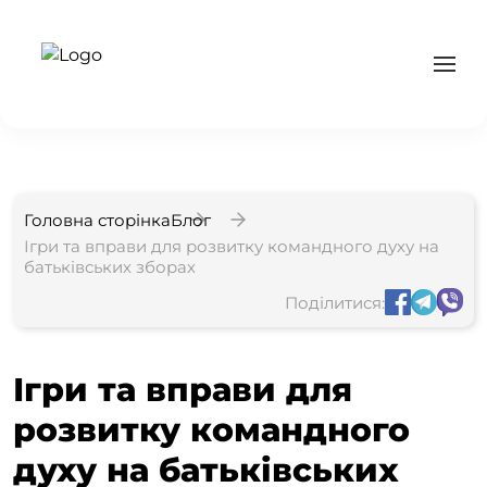
Головна сторінка
Блог
Ігри та вправи для розвитку командного духу на
батьківських зборах
Поділитися:
Ігри та вправи для
розвитку командного
духу на батьківських