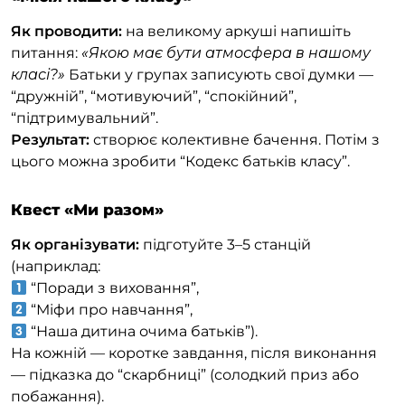
Як проводити:
на великому аркуші напишіть
питання:
«Якою має бути атмосфера в нашому
класі?»
Батьки у групах записують свої думки —
“дружній”, “мотивуючий”, “спокійний”,
“підтримувальний”.
Результат:
створює колективне бачення. Потім з
цього можна зробити “Кодекс батьків класу”.
Квест «Ми разом»
Як організувати:
підготуйте 3–5 станцій
(наприклад:
“Поради з виховання”,
“Міфи про навчання”,
“Наша дитина очима батьків”).
На кожній — коротке завдання, після виконання
— підказка до “скарбниці” (солодкий приз або
побажання).