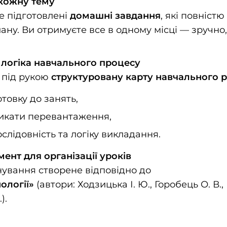
 кожну тему
е підготовлені
домашні завдання
, які повніст
ну. Ви отримуєте все в одному місці — зручно, 
 логіка навчального процесу
 під рукою
структуровану карту навчального 
товку до занять,
икати перевантаження,
слідовність та логіку викладання.
ент для організації уроків
ування створене відповідно до
ології»
(автори: Ходзицька І. Ю., Горобець О. В.,
).