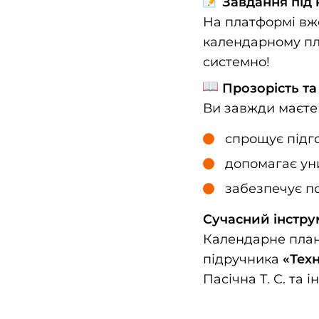
Завдання під
На платформі вж
календарному пла
системно!
Прозорість та
Ви завжди маєте
спрощує підго
допомагає ун
забезпечує по
Сучасний інструм
Календарне план
підручника
«Техн
Пасічна Т. С. та ін.