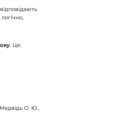
ю відповідають
логічно,
року
. Це:
 Медвідь О. Ю.,