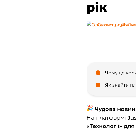
рік
Олександра Ля
Чому це кор
Як знайти п
Чудова новина
На платформі
Jus
«Технології» для