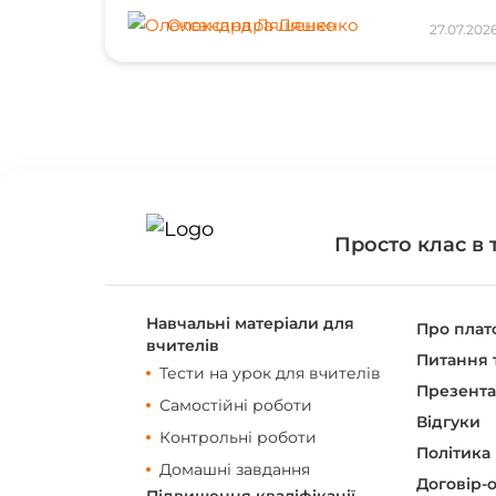
Олександра Ляшенко
27.07.202
Просто клас в 
Навчальні матеріали для
Про пла
вчителів
Питання т
Тести на урок для вчителів
Презента
Самостійні роботи
Відгуки
Контрольні роботи
Політика
Домашні завдання
Договір-