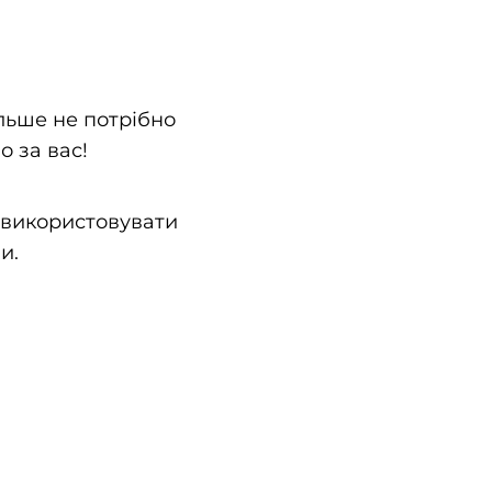
ільше не потрібно
 за вас!
 використовувати
и.