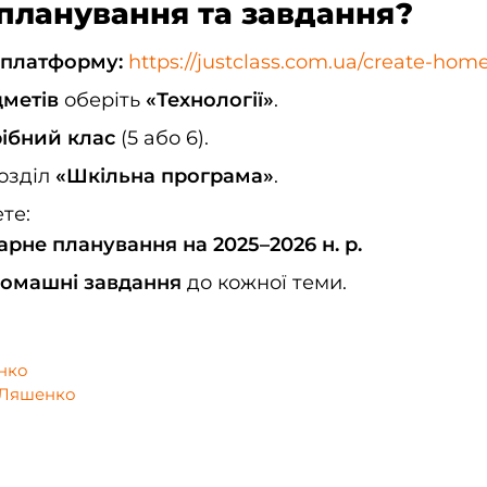
 планування та завдання?
 платформу:
https://justclass.com.ua/create-home
дметів
оберіть
«Технології»
.
ібний клас
(5 або 6).
озділ
«Шкільна програма»
.
те:
рне планування на 2025–2026 н. р.
домашні завдання
до кожної теми.
 Ляшенко