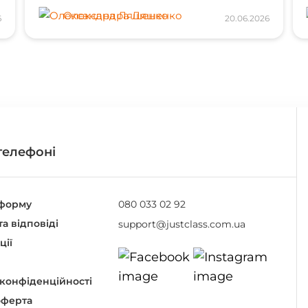
Олександра Ляшенко
6
20.06.2026
телефоні
тформу
080 033 02 92
а відповіді
support@justclass.com.ua
ції
 конфіденційності
оферта