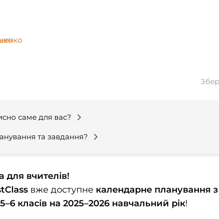
шенко
Збер
исно саме для вас?
ланування та завдання?
 для вчителів!
tClass
вже доступне
календарне планування з
 5–6 класів на 2025–2026 навчальний рік
!