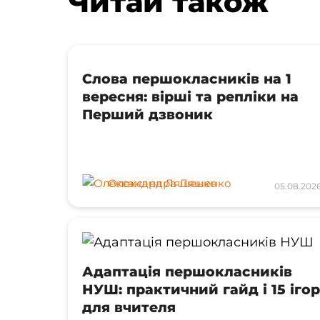
Читай також
Слова першокласників на 1
вересня: вірші та репліки на
Перший дзвоник
Олександра Ляшенко
05.08.202
Адаптація першокласників
НУШ: практичний гайд і 15 ігор
для вчителя