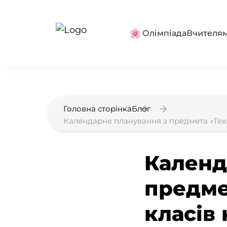
Олімпіада
Вчителя
Головна сторінка
Блог
Календарне планування з предмета «Техно
Календ
предме
класів