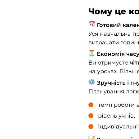
Чому це ко
Готовий кален
Уся навчальна п
витрачати години
Економія часу
Ви отримуєте
чі
на уроках. Більше
Зручність і гн
Планування легко
темп роботи в
рівень учнів,
індивідуальні