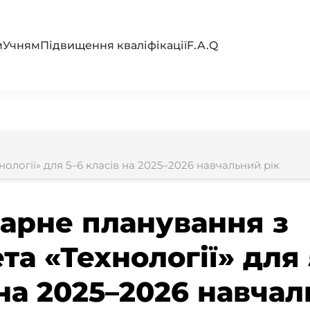
м
Учням
Підвищення кваліфікації
F.A.Q
логії» для 5–6 класів на 2025–2026 навчальний рік
арне планування з
та «Технології» для 
 на 2025–2026 навча