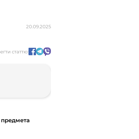
20.09.2025
егти статтю:
 предмета