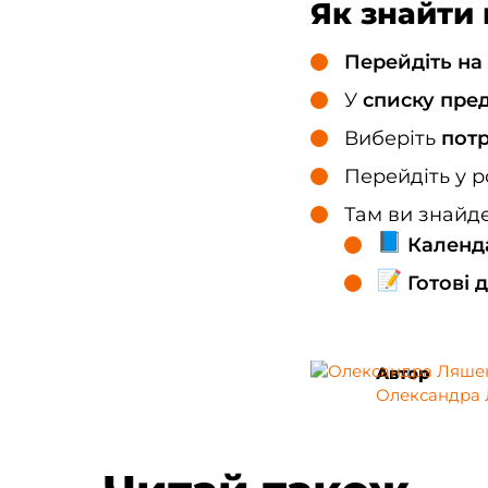
Як знайти
Перейдіть на
У
списку пре
Виберіть
потр
Перейдіть у р
Там ви знайде
Календа
Готові 
Автор
Олександра