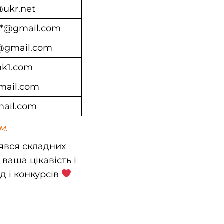
@ukr.net
***@gmail.com
@gmail.com
mk1.com
mail.com
mail.com
м.
явся складних
ваша цікавість і
д і конкурсів