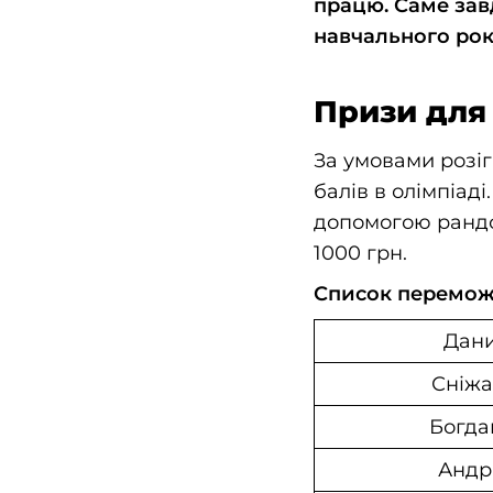
працю. Саме зав
навчального рок
Призи для 
За умовами розіг
балів в олімпіаді
допомогою рандо
1000 грн.
Список переможц
Дани
Сніжа
Богда
Андр