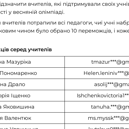
дзначити вчителів, які підтримували своїх учн
сті у весняній олімпіаді.
 вчителів потрапили всі педагоги, чиї учні набр
ковим чином було обрано 10 переможців, і кож
ів серед учителів
на Мазуріка
tmazur***@gm
 Пономаренко
Helen.leniniv***
на Драло
asolij***@gm
орія Іщенко
Ishchenkovictoria1
а Яковишина
tanuha.***@g
я Валентюк
ms.myssk***@g