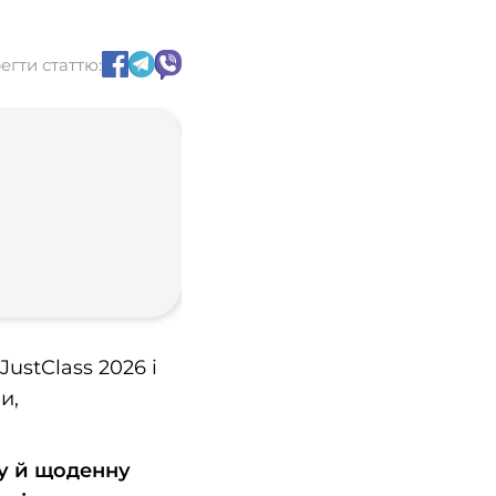
егти статтю:
ustClass 2026 і
и,
ку й щоденну