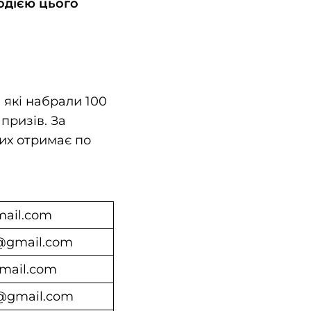
одією цього
 які набрали 100
 призів. За
их отримає по
mail.com
*@gmail.com
gmail.com
*@gmail.com