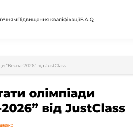
м
Учням
Підвищення кваліфікації
F.A.Q
и “Весна-2026” від JustClass
тати олімпіади
2026” від JustClass
шенко