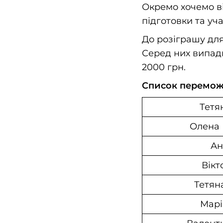
Окремо хочемо ві
підготовки та уча
До розіграшу для
Серед них випад
2000 грн.
Список переможц
Тетя
Олена
Ан
Вікт
Тетян
Марі