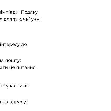
лімпіади. Подяку
для тих, чиї учні
інтересу до
на пошту:
ати це питання.
іх учасників
 на адресу: