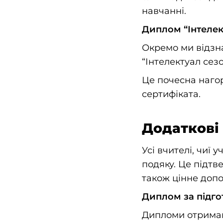
навчанні.
Диплом “Інтелек
Окремо ми відзна
“Інтелектуал сезо
Це почесна наго
сертифіката.
Додаткові 
Усі вчителі, чиї 
подяку. Це підтв
також цінне допо
Диплом за підг
Дипломи отримают