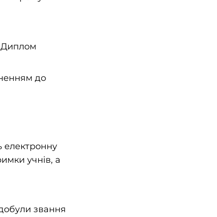
. Диплом
вненням до
ть електронну
имки учнів, а
здобули звання