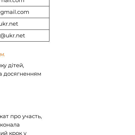
mail.com
@gmail.com
ukr.net
*@ukr.net
м.
у дітей,
 за досягненням
кат про участь,
иконала
ий крок у