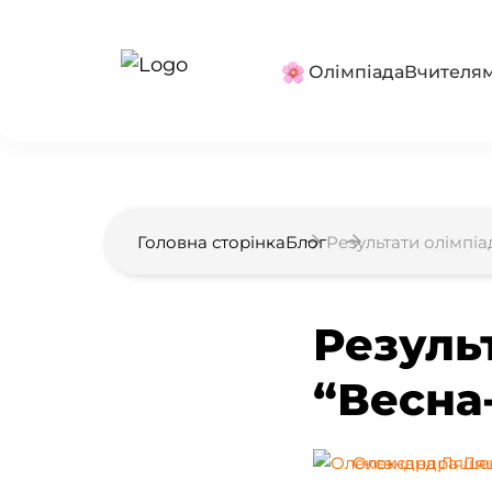
Олімпіада
Вчителя
Головна сторінка
Блог
Результати олімпіад
Резуль
“Весна-
Олександра Ля