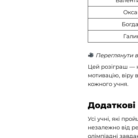
Валент
Окса
Богд
Гали
Переглянути в
Цей розіграш — н
мотивацію, віру в
кожного учня.
Додаткові 
Усі учні, які пр
незалежно від ре
олімпіадні завда