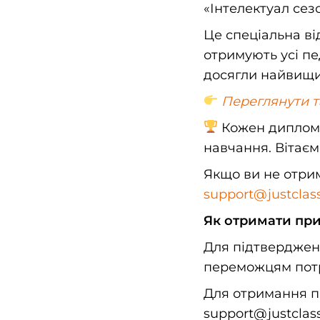
«Інтелектуал сез
Це спеціальна ві
отримують усі пе
досягли найвищих
Переглянути т
Кожен диплом —
навчання. Вітаєм
Якщо ви не отрим
support@justclas
Як отримати пр
Для підтвердженн
переможцям потр
Для отримання п
support@justclas