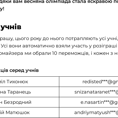
дяки вам весняна олімпіада стала яскравою п
у!
учнів
рашу, цього року до нього потрапляють усі учні,
. Усі вони автоматично взяли участь у розіграші
майзера ми обрали 10 переможців, і кожен з н
ів серед учнів
їл Тихонюк
redisted***@g
на Таранець
snizanataranet**
н Безродний
e.nasartin***@
ій Матюшок
andriymatyush**