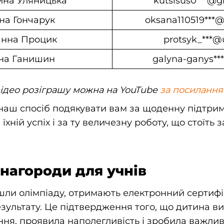
ина Уляницька
kutslsus0***@g
на Гончарук
oksana110519***
анна Процик
protsyk_***@
на Ганишин
galyna-ganys**
ідео розіграшу можна на YouTube
за посилання
аш спосіб подякувати вам за щоденну підтримк
 їхній успіх і за ту величезну роботу, що стоїть
нагороди для учнів
ойшли олімпіаду, отримають електронний сертифі
зультату. Це підтвердження того, що дитина в
ння, проявила наполегливість і зробила важлив