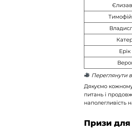
Єлизав
Тимофій
Владис
Кате
Ерік
Веро
Переглянути в
Дякуємо кожному 
питань і продовж
наполегливість н
Призи для 