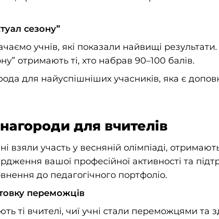
туал сезону”
чаємо учнів, які показали найвищі результати
ну” отримають ті, хто набрав 90–100 балів.
рода для найуспішніших учасників, яка є допо
нагороди для вчителів
учні взяли участь у весняній олімпіаді, отримаю
ердження вашої професійної активності та підтр
внення до педагогічного портфоліо.
отовку переможців
ь ті вчителі, чиї учні стали переможцями та 