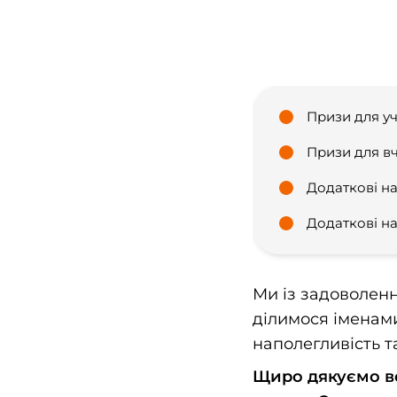
Призи для уч
Призи для вч
Додаткові на
Додаткові на
Ми із задоволенн
ділимося іменами
наполегливість та
Щиро дякуємо вс