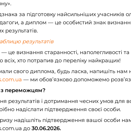
ону».
дзнака за підготовку найсильніших учасників о
дагоги, а диплом — це особистий знак визнання 
 результатів.
аблицю результатів
 це визнання старанності, наполегливості та 
о всіх, хто потрапив до переліку найкращих!
али свого диплома, будь ласка, напишіть нам 
s.com.ua
— ми обов’язково допоможемо розв’яз
из переможцям?
я результатів і дотримання чесних умов для вс
ібно надіслати підтвердження своєї особи.
ризу надішліть підтвердження вашої особи нам
s.com.ua до
30.06.2026.