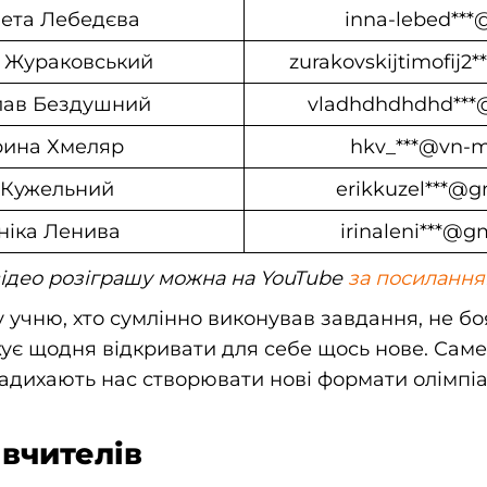
ета Лебедєва
inna-lebed***
 Жураковський
zurakovskijtimofij2
лав Бездушний
vladhdhdhdhd***
рина Хмеляр
hkv_***@vn-
 Кужельний
erikkuzel***@g
ніка Ленива
irinaleni***@g
ідео розіграшу можна на YouTube
за посилання
учню, хто сумлінно виконував завдання, не бо
ує щодня відкривати для себе щось нове. Саме 
адихають нас створювати нові формати олімпіа
вчителів