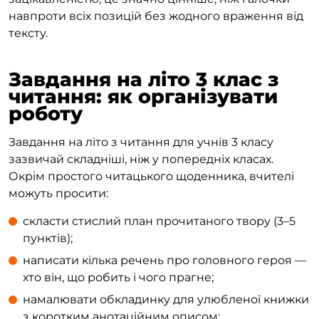
навпроти всіх позицій без жодного враження від
тексту.
Завдання на літо 3 клас з
читання: як організувати
роботу
Завдання на літо з читання для учнів 3 класу
зазвичай складніші, ніж у попередніх класах.
Окрім простого читацького щоденника, вчителі
можуть просити:
скласти стислий план прочитаного твору (3–5
пунктів);
написати кілька речень про головного героя —
хто він, що робить і чого прагне;
намалювати обкладинку для улюбленої книжки
з коротким анотаційним описом;