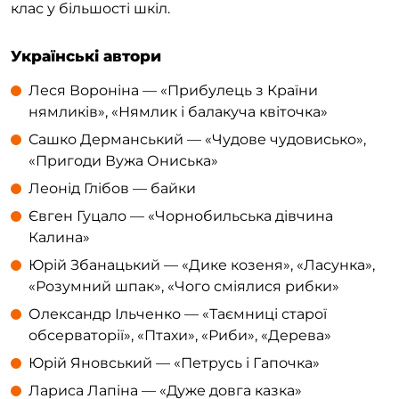
клас у більшості шкіл.
Українські автори
Леся Вороніна — «Прибулець з Країни
нямликів», «Нямлик і балакуча квіточка»
Сашко Дерманський — «Чудове чудовисько»,
«Пригоди Вужа Ониська»
Леонід Глібов — байки
Євген Гуцало — «Чорнобильська дівчина
Калина»
Юрій Збанацький — «Дике козеня», «Ласунка»,
«Розумний шпак», «Чого сміялися рибки»
Олександр Ільченко — «Таємниці старої
обсерваторії», «Птахи», «Риби», «Дерева»
Юрій Яновський — «Петрусь і Гапочка»
Лариса Лапіна — «Дуже довга казка»