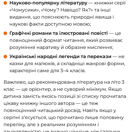
Науково-популярну літературу
— книжки серії
«Чомусики», «Чому? Навіщо? Як?» та інші
видання, що пояснюють природні явища і
наукові факти доступною мовою;
Графічні романи та ілюстровані повісті
— це
повноцінний формат читання, який розвиває
розуміння наративу й образне мислення;
Українські народні легенди та перекази
— не
казки для малюків, а складніші жанрові форми,
характерні саме для 3–4 класів.
Важливо, що рекомендована література на літо 3
клас — це орієнтир, а не суворий мінімум. Якщо
дитина замість якоїсь позиції зі списку прочитала
цікаву книжку іншого автора — це теж
повноцінний читацький досвід. Навіть якщо у
серпні з’ясується, що прочитано лише половину
переліку, але з реальним розумінням і
зацікавленістю, це значно цінніше, ніж галочки