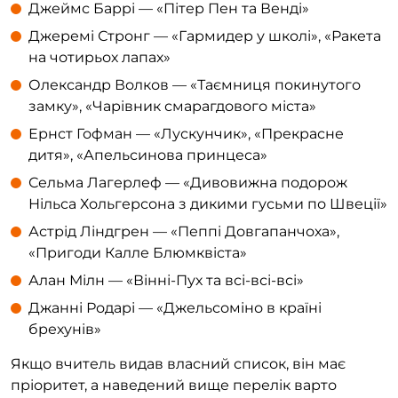
Джеймс Баррі — «Пітер Пен та Венді»
Джеремі Стронг — «Гармидер у школі», «Ракета
на чотирьох лапах»
Олександр Волков — «Таємниця покинутого
замку», «Чарівник смарагдового міста»
Ернст Гофман — «Лускунчик», «Прекрасне
дитя», «Апельсинова принцеса»
Сельма Лагерлеф — «Дивовижна подорож
Нільса Хольгерсона з дикими гусьми по Швеції»
Астрід Ліндгрен — «Пеппі Довгапанчоха»,
«Пригоди Калле Блюмквіста»
Алан Мілн — «Вінні-Пух та всі-всі-всі»
Джанні Родарі — «Джельсоміно в країні
брехунів»
Якщо вчитель видав власний список, він має
пріоритет, а наведений вище перелік варто