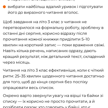
вибрати найбільш вдалий уривок і підготувати
його до виразного читання вголос.
Щоб завдання на літо 3 клас з читання не
перетворилося на формальну роботу, зроблену в
останні дні серпня, корисно відразу після
прочитання кожної книжки приділити 5–10
хвилин на короткий запис — поки враження свіжі.
Навіть кілька речень, написаних одразу, дають
кращий результат, ніж детальний текст, складений
через місяць.
Читання на літо 3 клас ефективніше, коли є чіткий
ритм: 25–35 хвилин щоденного читання достатньо
для того, щоб до кінця серпня без поспіху
опрацювати весь список.
Окремо варто звернути увагу на вірші та байки зі
списку — їх корисно не просто прочитати, а й
розібрати разом: хто говорить у байці, хто є