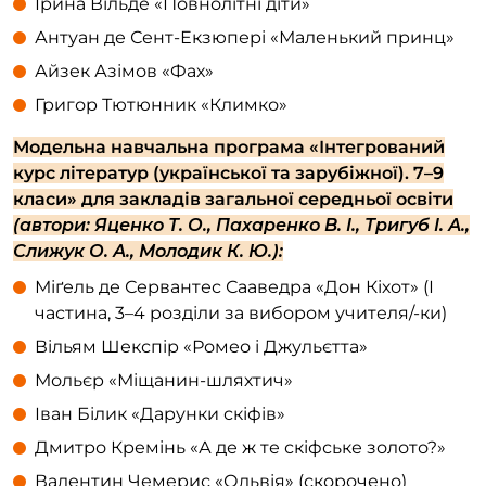
Ірина Вільде «Повнолітні діти»
Антуан де Сент-Екзюпері «Маленький принц»
Айзек Азімов «Фах»
Григор Тютюнник «Климко»
Модельна навчальна програма «Інтегрований
курс літератур (української та зарубіжної). 7–9
класи» для закладів загальної середньої освіти
(автори: Яценко Т. О., Пахаренко В. І., Тригуб І. А.,
Слижук О. А., Молодик К. Ю.):
Міґель де Сервантес Сааведра «Дон Кіхот» (І
частина, 3–4 розділи за вибором учителя/-ки)
Вільям Шекспір «Ромео і Джульєтта»
Мольєр «Міщанин-шляхтич»
Іван Білик «Дарунки скіфів»
Дмитро Кремінь «А де ж те скіфське золото?»
Валентин Чемерис «Ольвія» (скорочено)