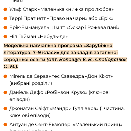
піна)»
Ульф Старк «Маленька книжка про любов»
Террі Пратчетт «Право на чари» або «Ерік»
Ерік-Еммануель Шмітт «Оскар і Рожева пані»
Ніл Гейман «Небудь-де»
Модельна навчальна програма «Зарубіжна
література. 7–9 класи» для закладів загальної
середньої освіти
(авт. Волощук Є. В., Слободянюк
О. М.):
Міґель де Сервантес Сааведра «Дон Кіхот»
(вибрані розділи)
Даніель Дефо «Робінзон Крузо» (ключові
епізоди)
Джонатан Свіфт «Мандри Гуллівера» (1 частина,
ключові епізоди)
Антуан де Сент-Екзюпері «Маленький принц»