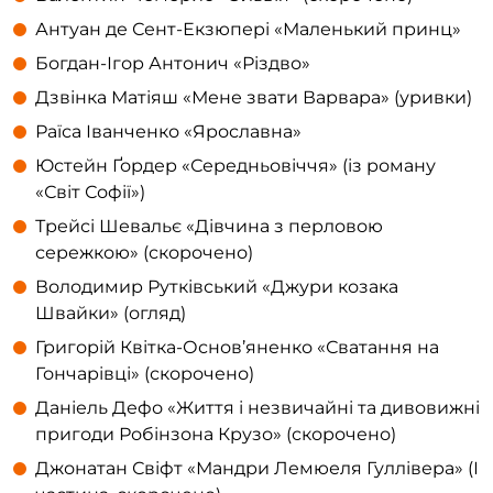
Антуан де Сент-Екзюпері «Маленький принц»
Богдан-Ігор Антонич «Різдво»
Дзвінка Матіяш «Мене звати Варвара» (уривки)
Раїса Іванченко «Ярославна»
Юстейн Ґордер «Середньовіччя» (із роману
«Світ Софії»)
Трейсі Шевальє «Дівчина з перловою
сережкою» (скорочено)
Володимир Рутківський «Джури козака
Швайки» (огляд)
Григорій Квітка-Основ’яненко «Сватання на
Гончарівці» (скорочено)
Даніель Дефо «Життя і незвичайні та дивовижні
пригоди Робінзона Крузо» (скорочено)
Джонатан Свіфт «Мандри Лемюеля Гуллівера» (І