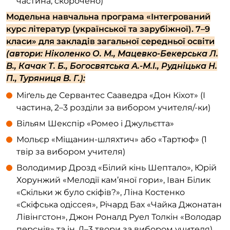
частина, скорочено)
Модельна навчальна програма «Інтегрований
курс літератур (української та зарубіжної). 7–9
класи» для закладів загальної середньої освіти
(автори: Ніколенко О. М., Мацевко-Бекерська Л.
В., Качак Т. Б., Богосвятська А.-М.І., Рудніцька Н.
П., Туряниця В. Г.):
Міґель де Сервантес Сааведра «Дон Кіхот» (І
частина, 2–3 розділи за вибором учителя/-ки)
Вільям Шекспір «Ромео і Джульєтта»
Мольєр «Міщанин-шляхтич» або «Тартюф» (1
твір за вибором учителя)
Володимир Дрозд «Білий кінь Шептало», Юрій
Хорунжий «Мелодії кам’яної гори», Іван Білик
«Скільки ж було скіфів?», Ліна Костенко
«Скіфська одіссея», Річард Бах «Чайка Джонатан
Лівінгстон», Джон Роналд Руел Толкін «Володар
перснів» та ін. (1–3 твори за вибором учителя)