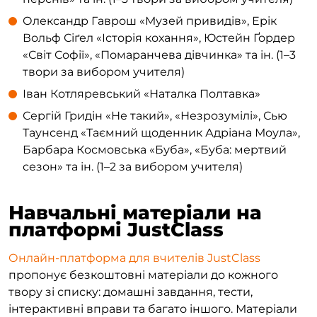
Олександр Гаврош «Музей привидів», Ерік
Вольф Сіґел «Історія кохання», Юстейн Ґордер
«Світ Софії», «Помаранчева дівчинка» та ін. (1–3
твори за вибором учителя)
Іван Котляревський «Наталка Полтавка»
Сергій Гридін «Не такий», «Незрозумілі», Сью
Таунсенд «Таємний щоденник Адріана Моула»,
Барбара Космовська «Буба», «Буба: мертвий
сезон» та ін. (1–2 за вибором учителя)
Навчальні матеріали на
платформі JustClass
Онлайн-платформа для вчителів JustClass
пропонує безкоштовні матеріали до кожного
твору зі списку: домашні завдання, тести,
інтерактивні вправи та багато іншого. Матеріали