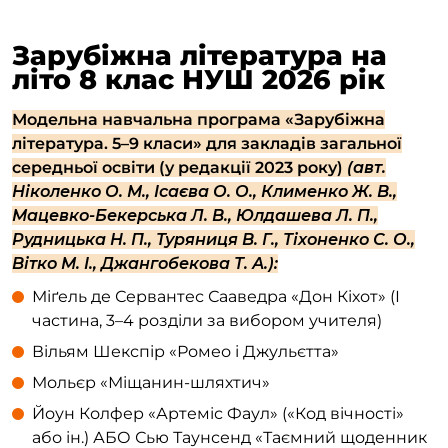
Зарубіжна література на
літо 8 клас НУШ 2026 рік
Модельна навчальна програма «Зарубіжна
література. 5–9 класи» для закладів загальної
середньої освіти (у редакції 2023 року)
(авт.
Ніколенко О. М., Ісаєва О. О., Клименко Ж. В.,
Мацевко-Бекерська Л. В., Юлдашева Л. П.,
Рудницька Н. П., Туряниця В. Г., Тіхоненко С. О.,
Вітко М. І., Джангобекова Т. А.):
Міґель де Сервантес Сааведра «Дон Кіхот» (І
частина, 3–4 розділи за вибором учителя)
Вільям Шекспір «Ромео і Джульєтта»
Мольєр «Міщанин-шляхтич»
Йоун Колфер «Артеміс Фаул» («Код вічності»
або ін.) АБО Сью Таунсенд «Таємний щоденник