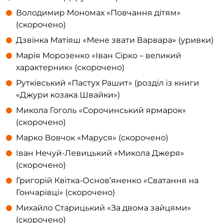
Володимир Мономах «Повчання дітям»
(скорочено)
Дзвінка Матіяш «Мене звати Варвара» (уривки)
Марія Морозенко «Іван Сірко – великий
характерник» (скорочено)
Рутківський «Пастух Рашит» (розділ із книги
«Джури козака Швайки»)
Микола Гоголь «Сорочинський ярмарок»
(скорочено)
Марко Вовчок «Маруся» (скорочено)
Іван Нечуй-Левицький «Микола Джеря»
(скорочено)
Григорій Квітка-Основ’яненко «Сватання на
Гончарівці» (скорочено)
Михайло Старицький «За двома зайцями»
(скорочено)