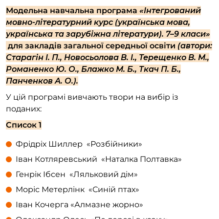
Модельна навчальна програма
«Інтегрований
мовно-літературний курс (українська мова,
українська та зарубіжна літератури). 7–9 класи»
для закладів загальної середньої освіти
(автори:
Старагін І. П., Новосьолова В. І., Терещенко В. М.,
Романенко Ю. О., Блажко М. Б., Ткач П. Б.,
Панченков А. О.).
У цій програмі вивчають твори на вибір із
поданих:
Список 1
Фрідріх Шиллер «Розбійники»
Іван Котляревський «Наталка Полтавка»
Генрік Ібсен «Ляльковий дім»
Моріс Метерлінк «Синій птах»
Іван Кочерга «Алмазне жорно»