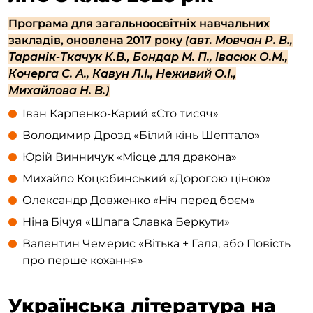
Програма для загальноосвітніх навчальних
закладів, оновлена 2017 року
(авт. Мовчан Р. В.,
Таранік-Ткачук К.В., Бондар М. П., Івасюк О.М.,
Кочерга С. А., Кавун Л.І., Неживий О.І.,
Михайлова Н. В.)
Іван Карпенко-Карий «Сто тисяч»
Володимир Дрозд «Білий кінь Шептало»
Юрій Винничук «Місце для дракона»
Михайло Коцюбинський «Дорогою ціною»
Олександр Довженко «Ніч перед боєм»
Ніна Бічуя «Шпага Славка Беркути»
Валентин Чемерис «Вітька + Галя, або Повість
про перше кохання»
Українська література на