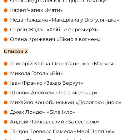
Олександр Олесь «По дорозі в казку»
Карел Чапек «Мати»
Неда Неждана «Мандрівка у Віртуляндію»
Сергій Жадан «Хлібне перемир’я»
Олена Крижевич «Вікно з вогнем»
Список 2
Григорій Квітка-Основ’яненко «Маруся»
Микола Гоголь «Вій»
Іван Франко «Захар Беркут»
Шолом-Алейхем «Тев’є-молочар»
Михайло Коцюбинський «Дорогою ціною»
Джек Лондон «Біле Ікло»
Андрій Чайковський «За сестрою»
Ліндон Треверс Памела «Мері Поппінс»