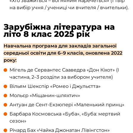
«Хто зважиться – вогняним наречеться» (1 твір
на вибір учня / учениці чи вчителя / вчительки).
Зарубіжна література на
літо 8 клас 2025 рік
Навчальна програма для закладів загальної
середньої освіти для 6–9 класів, оновлена 2022
року:
Мігель де Сервантес Сааведра «Дон Кіхот» (І
частина, 2–3 розділи за вибором учителя)
Вільям Шекспір «Ромео і Джульєтта»
Мольєр «Міщанин-шляхтич»
Антуан де Сент-Екзюпері «Маленький принц»
Барбара Космовська «Буба», «Буба: мертвий
сезон»
Річард Бах «Чайка Джонатан Лівінгстон»