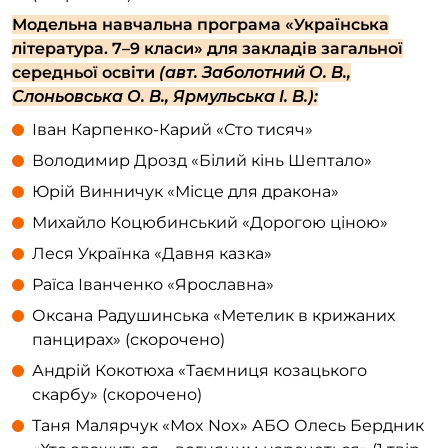
Модельна навчальна програма «Українська
література. 7–9 класи» для закладів загальної
середньої освіти
(авт. Заболотний О. В.,
Слоньовська О. В., Ярмульська І. В.):
Іван Карпенко-Карий «Сто тисяч»
Володимир Дрозд «Білий кінь Шептало»
Юрій Винничук «Місце для дракона»
Михайло Коцюбинський «Дорогою ціною»
Леся Українка «Давня казка»
Раїса Іванченко «Ярославна»
Оксана Радушинська «Метелик в крижаних
панцирах» (скорочено)
Андрій Кокотюха «Таємниця козацького
скарбу» (скорочено)
Таня Малярчук «Мox Nox» АБО Олесь Бердник