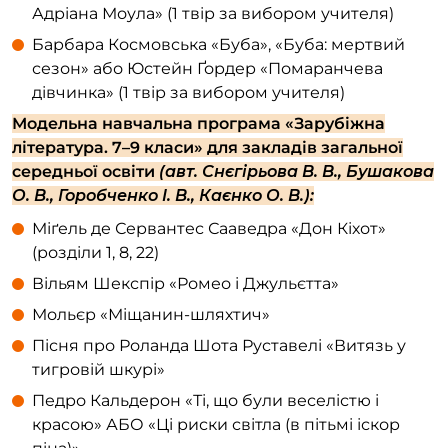
Адріана Моула» (1 твір за вибором учителя)
Барбара Космовська «Буба», «Буба: мертвий
сезон» або Юстейн Ґордер «Помаранчева
дівчинка» (1 твір за вибором учителя)
Модельна навчальна програма «Зарубіжна
література. 7–9 класи» для закладів загальної
середньої освіти
(авт. Снєгірьова В. В., Бушакова
О. В., Горобченко І. В., Каєнко О. В.):
Міґель де Сервантес Сааведра «Дон Кіхот»
(розділи 1, 8, 22)
Вільям Шекспір «Ромео і Джульєтта»
Мольєр «Міщанин-шляхтич»
Пісня про Роланда Шота Руставелі «Витязь у
тигровій шкурі»
Педро Кальдерон «Ті, що були веселістю і
красою» АБО «Ці риски світла (в пітьмі іскор