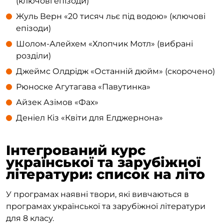
(ключові епізоди)
Жуль Верн «20 тисяч льє під водою» (ключові
епізоди)
Шолом-Алейхем «Хлопчик Мотл» (вибрані
розділи)
Джеймс Олдрідж «Останній дюйм» (скорочено)
Рюноске Агутагава «Павутинка»
Айзек Азімов «Фах»
Деніел Кіз «Квіти для Елджернона»
Інтегрований курс
української та зарубіжної
літератури: список на літо
У програмах наявні твори, які вивчаються в
програмах української та зарубіжної літератури
для 8 класу.