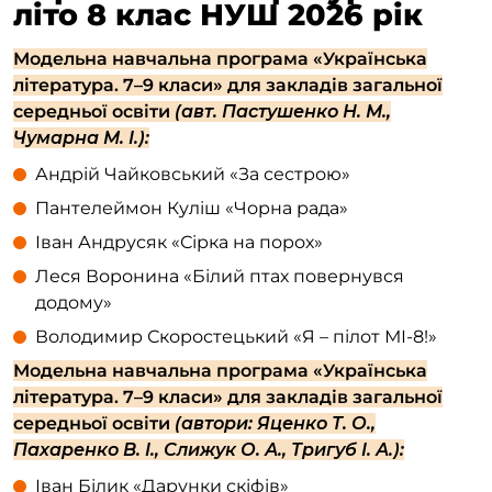
літо 8 клас НУШ 2026 рік
Модельна навчальна програма «Українська
література. 7–9 класи» для закладів загальної
середньої освіти
(авт. Пастушенко Н. М.,
Чумарна М. І.):
Андрій Чайковський «За сестрою»
Пантелеймон Куліш «Чорна рада»
Іван Андрусяк «Сірка на порох»
Леся Воронина «Білий птах повернувся
додому»
Володимир Скоростецький «Я – пілот МІ-8!»
Модельна навчальна програма «Українська
література. 7–9 класи» для закладів загальної
середньої освіти
(автори: Яценко Т. О.,
Пахаренко В. І., Слижук О. А., Тригуб І. А.):
Іван Білик «Дарунки скіфів»