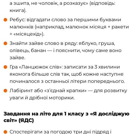
а зшита, не чоловік, а розказує» (відповідь:
книга).
Ребус: відгадати слово за першими буквами
малюнків (наприклад, малюнок місяця + ракети
= «місяцехід»).
Знайти зайве слово в ряду: яблуко, груша,
олівець, банан — і пояснити, чому саме воно
зайве.
Гра «Ланцюжок слів»: записати за 3 хвилини
якомога більше слів так, щоб кожне наступне
починалося з останньої літери попереднього.
Лабіринт або «з’єднай крапки» — для розвитку
уваги й дрібної моторики.
Завдання на літо для 1 класу з «Я досліджую
світ» (ЯДС)
Спостерігати за погодою три дні підряд і