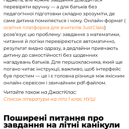
перевіряти вручну — а для батьків без
педагогічної підготовки складно зрозуміти, де
саме дитина помиляється і чому. Онлайн-формат (
освітня платформа для вчителів JustClass
)
розв’язує цю проблему: завдання з математики,
читання й логіки перевіряються автоматично,
результат видно одразу, а дедлайни привчають
дитину до самостійності без щоденних
нагадувань батьків. Для першокласника, який ще
погано читає інструкції, важливо, щоб інтерфейс
був простим — це і є головна різниця між якісним
онлайн-сервісом і звичайним pdf-файлом.
Читайте також на ДжастКлас:
Список літератури на літо 1 клас НУШ
Поширені питання про
завдання на літні канікули