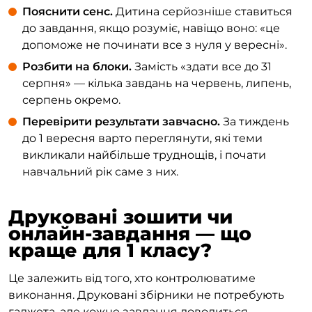
Пояснити сенс.
Дитина серйозніше ставиться
до завдання, якщо розуміє, навіщо воно: «це
допоможе не починати все з нуля у вересні».
Розбити на блоки.
Замість «здати все до 31
серпня» — кілька завдань на червень, липень,
серпень окремо.
Перевірити результати завчасно.
За тиждень
до 1 вересня варто переглянути, які теми
викликали найбільше труднощів, і почати
навчальний рік саме з них.
Друковані зошити чи
онлайн-завдання — що
краще для 1 класу?
Це залежить від того, хто контролюватиме
виконання. Друковані збірники не потребують
гаджета, але кожне завдання доводиться