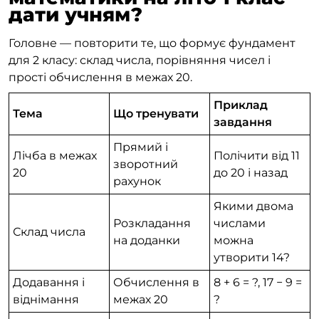
дати учням?
Головне — повторити те, що формує фундамент
для 2 класу: склад числа, порівняння чисел і
прості обчислення в межах 20.
Приклад
Тема
Що тренувати
завдання
Прямий і
Лічба в межах
Полічити від 11
зворотний
20
до 20 і назад
рахунок
Якими двома
Розкладання
числами
Склад числа
на доданки
можна
утворити 14?
Додавання і
Обчислення в
8 + 6 = ?, 17 − 9 =
віднімання
межах 20
?