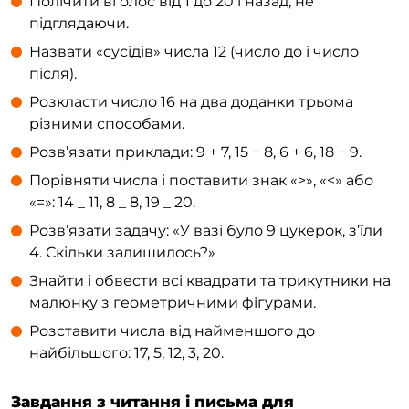
Полічити вголос від 1 до 20 і назад, не
підглядаючи.
Назвати «сусідів» числа 12 (число до і число
після).
Розкласти число 16 на два доданки трьома
різними способами.
Розв’язати приклади: 9 + 7, 15 − 8, 6 + 6, 18 − 9.
Порівняти числа і поставити знак «>», «<» або
«=»: 14 _ 11, 8 _ 8, 19 _ 20.
Розв’язати задачу: «У вазі було 9 цукерок, з’їли
4. Скільки залишилось?»
Знайти і обвести всі квадрати та трикутники на
малюнку з геометричними фігурами.
Розставити числа від найменшого до
найбільшого: 17, 5, 12, 3, 20.
Завдання з читання і письма для