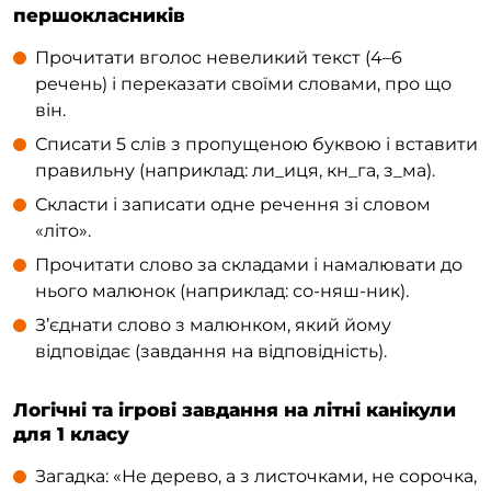
першокласників
Прочитати вголос невеликий текст (4–6
речень) і переказати своїми словами, про що
він.
Списати 5 слів з пропущеною буквою і вставити
правильну (наприклад: ли_иця, кн_га, з_ма).
Скласти і записати одне речення зі словом
«літо».
Прочитати слово за складами і намалювати до
нього малюнок (наприклад: со-няш-ник).
З’єднати слово з малюнком, який йому
відповідає (завдання на відповідність).
Логічні та ігрові завдання на літні канікули
для 1 класу
Загадка: «Не дерево, а з листочками, не сорочка,