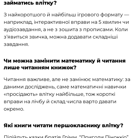
займатись влітку?
З найкоротшого й найбільш ігрового формату —
наприклад, інтерактивної вправи на 5 хвилин чи
аудіозавдання, а не з зошита з прописами. Коли
з’явиться звичка, можна додавати складніші
завдання.
Чи можна замінити математику й читання
лише читанням книжок?
Читання важливе, але не замінює математику: за
даними досліджень, саме математичні навички
«просідають» влітку найбільше, тож короткі
вправи на лічбу й склад числа варто давати
окремо.
Які книги читати першокласнику влітку?
Підійдуть казки братів Грімм, “Пригоди Піноккіо”