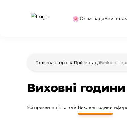
Олімпіада
Вчителя
Головна сторінка
Презентації
Виховні го
Виховні години
Усі презентації
Біологія
Виховні години
Інфор