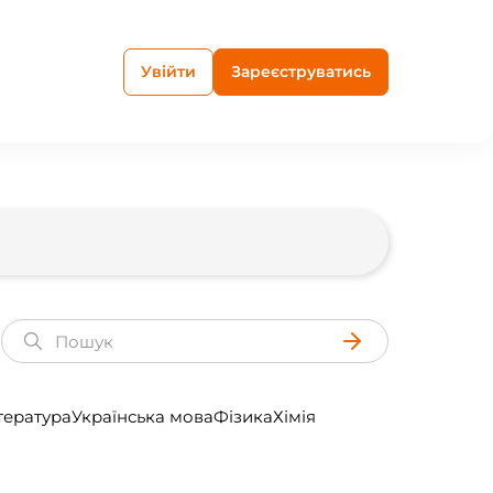
Увійти
Зареєструватись
тература
Українська мова
Фізика
Хімія