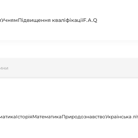
м
Учням
Підвищення кваліфікації
F.A.Q
дини
матика
Історія
Математика
Природознавство
Українська лі