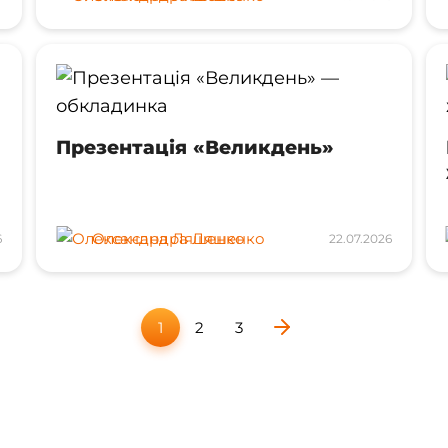
Презентація «Великдень»
Олександра Ляшенко
6
22.07.2026
1
2
3