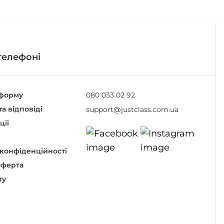
телефоні
тформу
080 033 02 92
а відповіді
support@justclass.com.ua
ції
 конфіденційності
оферта
ту