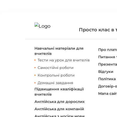
Просто клас в 
Навчальні матеріали для
Про пла
вчителів
Питання т
Тести на урок для вчителів
Презента
Самостійні роботи
Відгуки
Контрольні роботи
Політика
Домашні завдання
Договір-
Підвищення кваліфікації
Мапа сай
вчителів
Англійська для дорослих
Англійська для компаній
Англійська з носієм мови