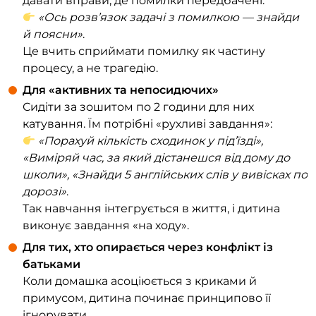
давати вправи, де помилки передбачені:
«Ось розв’язок задачі з помилкою — знайди
й поясни»
.
Це вчить сприймати помилку як частину
процесу, а не трагедію.
Для «активних та непосидючих»
Сидіти за зошитом по 2 години для них
катування. Їм потрібні «рухливі завдання»:
«Порахуй кількість сходинок у під’їзді»,
«Виміряй час, за який дістанешся від дому до
школи», «Знайди 5 англійських слів у вивісках по
дорозі»
.
Так навчання інтегрується в життя, і дитина
виконує завдання «на ходу».
Для тих, хто опирається через конфлікт із
батьками
Коли домашка асоціюється з криками й
примусом, дитина починає принципово її
ігнорувати.