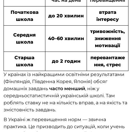
час на день
перевищення
Початкова
втрата
до 20 хвилин
школа
інтересу
тривожність,
Середня
40–60 хвилин
зниження
школа
мотивації
Старша
перевантаже
до 2 годин
школа
ння, стрес
У країнах із найкращими освітніми результатами
(Фінляндія, Південна Корея, Японія) обсяг
домашніх завдань
часто менший
, ніж у
середньостатистичній українській школі. Там
роблять ставку не на кількість вправ, а на якість та
змістовність завдань.
В Україні ж перевищення норм — звична
практика. Це призводить до ситуацій, коли учень