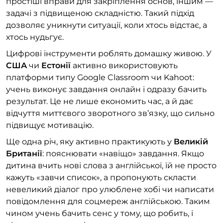
простіші вправи для закріплення основ, іншим —
задачі з підвищеною складністю. Такий підхід
дозволяє уникнути ситуації, коли хтось відстає, а
хтось нудьгує.
Цифрові інструменти роблять домашку живою. У
США
чи
Естонії
активно використовують
платформи типу Google Classroom чи Kahoot:
учень виконує завдання онлайн і одразу бачить
результат. Це не лише економить час, а й дає
відчуття миттєвого зворотного зв’язку, що сильно
підвищує мотивацію.
Ще одна річ, яку активно практикують у
Великій
Британії
: пояснювати «навіщо» завдання. Якщо
дитина вчить нові слова з англійської, їй не просто
кажуть «завчи список», а пропонують скласти
невеликий діалог про улюблене хобі чи написати
повідомлення для соцмереж англійською. Таким
чином учень бачить сенс у тому, що робить, і