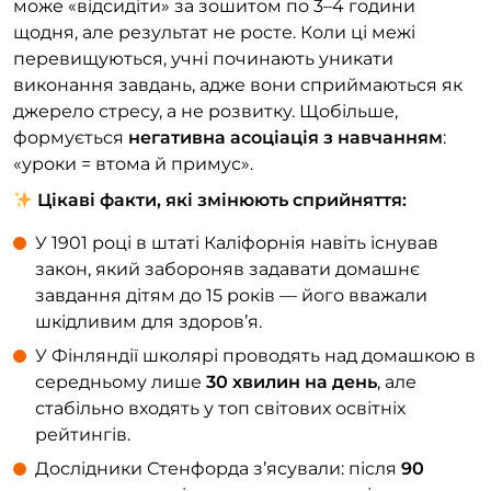
може «відсидіти» за зошитом по 3–4 години
щодня, але результат не росте. Коли ці межі
перевищуються, учні починають уникати
виконання завдань, адже вони сприймаються як
джерело стресу, а не розвитку. Щобільше,
формується
негативна асоціація з навчанням
:
«уроки = втома й примус».
Цікаві факти, які змінюють сприйняття:
У 1901 році в штаті Каліфорнія навіть існував
закон, який забороняв задавати домашнє
завдання дітям до 15 років — його вважали
шкідливим для здоров’я.
У Фінляндії школярі проводять над домашкою в
середньому лише
30 хвилин на день
, але
стабільно входять у топ світових освітніх
рейтингів.
Дослідники Стенфорда з’ясували: після
90