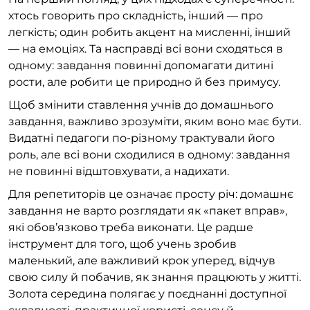
хтось говорить про складність, інший — про
легкість; один робить акцент на мисленні, інший
— на емоціях. Та насправді всі вони сходяться в
одному: завдання повинні допомагати дитині
рости, але робити це природно й без примусу.
Щоб змінити ставлення учнів до домашнього
завдання, важливо зрозуміти, яким воно має бути.
Видатні педагоги по-різному трактували його
роль, але всі вони сходилися в одному: завдання
не повинні відштовхувати, а надихати.
Для репетиторів це означає просту річ: домашнє
завдання не варто розглядати як «пакет вправ»,
які обов’язково треба виконати. Це радше
інструмент для того, щоб учень зробив
маленький, але важливий крок уперед, відчув
свою силу й побачив, як знання працюють у житті.
Золота середина полягає у поєднанні доступної