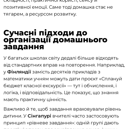
складності, практичної користі, сенсу й
позитивної емоції. Саме тоді домашка стає не
тягарем, а ресурсом розвитку.
Сучасні підходи до
організації домашнього
завдання
У багатьох школах світу дедалі більше відходять
від стандартних вправ на повторення. Наприклад,
у
Фінляндії
замість десятків прикладів з
математики учням можуть дати проєкт «Сплануй
бюджет класної екскурсії» — тут і обчислення, і
логіка, і відповідальність. Це показує, що знання
мають практичну цінність.
Важливо й те, щоб завдання враховували рівень
дитини. У
Сінгапурі
вчителі часто застосовують
принцип «рівневе завдання»: одній групі дають