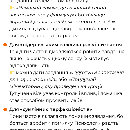
завдання з елементом креативу:
«Намалюй комікс, де головний герой
застосовує нову формулу»
або
«Склади
короткий діалог англійською про своє хобі»
.
Дитина відчуває, що завдання пов’язане з її
світом, і працює з інтересом.
Для «лідерів», яким важлива роль і визнання
Такі діти часто відмовляються робити завдання,
якщо не бачать у цьому сенсу. Їх мотивує
відповідальність:
можна дати завдання
«Підготуй 3 запитання
для однокласників»
або
«Придумай
мінівікторину, яку проведеш на уроці»
.
Тут учень відчуває контроль і вплив, і домашка
стає способом проявити себе.
Для «сумлінних перфекціоністів»
Вони часто відкладають домашнє завдання, бо
бояться зробити помилку. Психологи радять