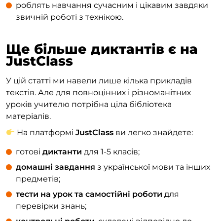
роблять навчання сучасним і цікавим завдяки
звичній роботі з технікою.
Ще більше диктантів є на
JustClass
У цій статті ми навели лише кілька прикладів
текстів. Але для повноцінних і різноманітних
уроків учителю потрібна ціла бібліотека
матеріалів.
На платформі
JustClass
ви легко знайдете:
готові
диктанти
для 1-5 класів;
домашні завдання
з української мови та інших
предметів;
тести на урок та самостійні роботи
для
перевірки знань;