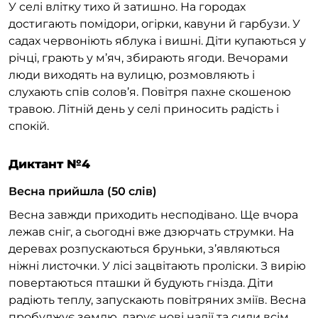
У селі влітку тихо й затишно. На городах
достигають помідори, огірки, кавуни й гарбузи. У
садах червоніють яблука і вишні. Діти купаються у
річці, грають у м’яч, збирають ягоди. Вечорами
люди виходять на вулицю, розмовляють і
слухають спів солов’я. Повітря пахне скошеною
травою. Літній день у селі приносить радість і
спокій.
Диктант №4
Весна прийшла (50 слів)
Весна завжди приходить несподівано. Ще вчора
лежав сніг, а сьогодні вже дзюрчать струмки. На
деревах розпускаються бруньки, з’являються
ніжні листочки. У лісі зацвітають проліски. З вирію
повертаються пташки й будують гнізда. Діти
радіють теплу, запускають повітряних зміїв. Весна
пробуджує землю, дарує нові надії та сили всім