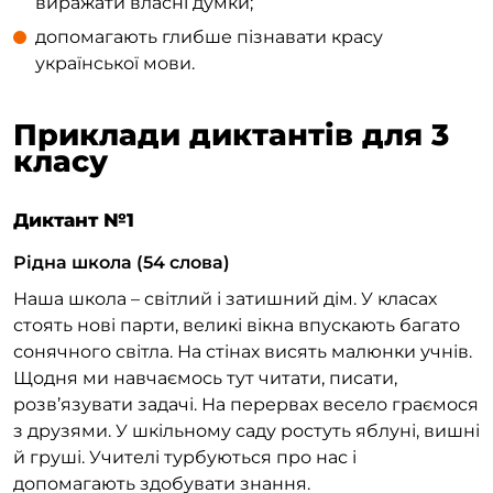
виражати власні думки;
допомагають глибше пізнавати красу
української мови.
Приклади диктантів для 3
класу
Диктант №1
Рідна школа (54 слова)
Наша школа – світлий і затишний дім. У класах
стоять нові парти, великі вікна впускають багато
сонячного світла. На стінах висять малюнки учнів.
Щодня ми навчаємось тут читати, писати,
розв’язувати задачі. На перервах весело граємося
з друзями. У шкільному саду ростуть яблуні, вишні
й груші. Учителі турбуються про нас і
допомагають здобувати знання.