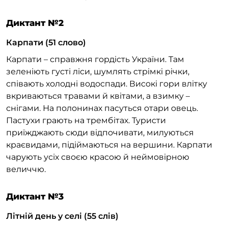
Диктант №2
Карпати (51 слово)
Карпати – справжня гордість України. Там
зеленіють густі ліси, шумлять стрімкі річки,
співають холодні водоспади. Високі гори влітку
вкриваються травами й квітами, а взимку –
снігами. На полонинах пасуться отари овець.
Пастухи грають на трембітах. Туристи
приїжджають сюди відпочивати, милуються
краєвидами, підіймаються на вершини. Карпати
чарують усіх своєю красою й неймовірною
величчю.
Диктант №3
Літній день у селі (55 слів)