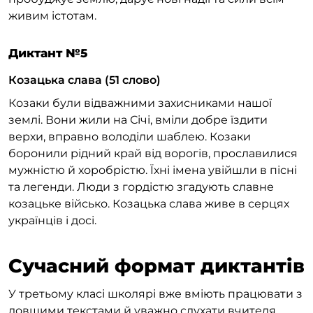
живим істотам.
Диктант №5
Козацька слава (51 слово)
Козаки були відважними захисниками нашої
землі. Вони жили на Січі, вміли добре їздити
верхи, вправно володіли шаблею. Козаки
боронили рідний край від ворогів, прославилися
мужністю й хоробрістю. Їхні імена увійшли в пісні
та легенди. Люди з гордістю згадують славне
козацьке військо. Козацька слава живе в серцях
українців і досі.
Сучасний формат диктантів
У третьому класі школярі вже вміють працювати з
довшими текстами й уважно слухати вчителя.